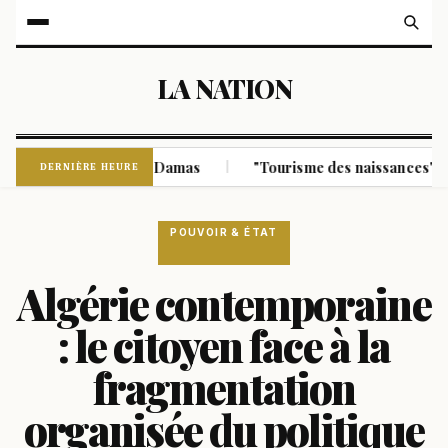
LA NATION
une bombe près de Damas
"Tourisme des naissances" : Donald
|
DERNIÈRE HEURE
POUVOIR & ÉTAT
Algérie contemporaine
: le citoyen face à la
fragmentation
organisée du politique