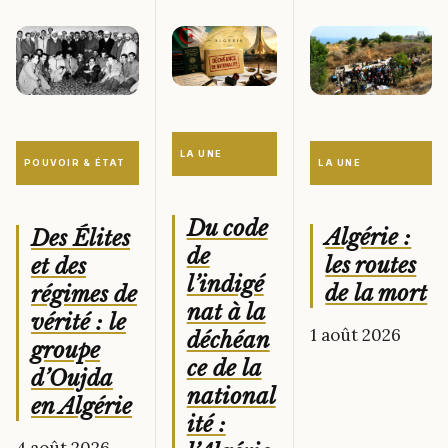
LA UNE
LA UNE
POUVOIR & ÉTAT
Du code
Algérie :
Des Élites
de
les routes
et des
l’indigé
de la mort
régimes de
nat à la
vérité : le
1 août 2026
déchéan
groupe
ce de la
d’Oujda
national
en Algérie
ité :
4 août 2026