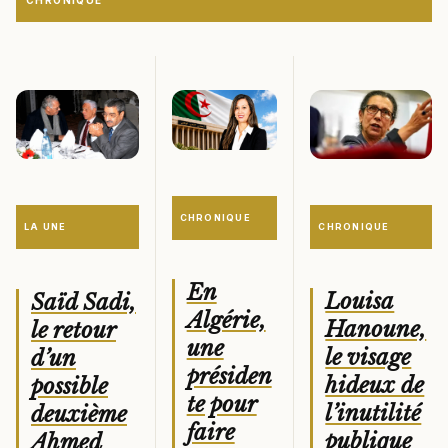
CHRONIQUE
CHRONIQUE
CHRONIQUE
LA UNE
En
Louisa
Saïd Sadi,
Algérie,
Hanoune,
le retour
une
le visage
d’un
présiden
hideux de
possible
te pour
l’inutilité
deuxième
faire
publique
Ahmed