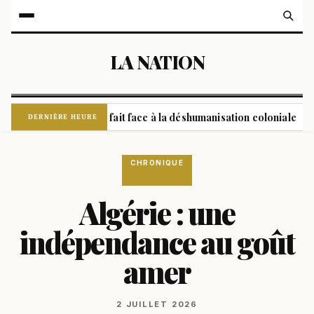
LA NATION
 : la Belgique fait face à la déshumanisation coloniale
Au Y
|
DERNIÈRE HEURE
CHRONIQUE
Algérie : une
indépendance au goût
amer
2 JUILLET 2026