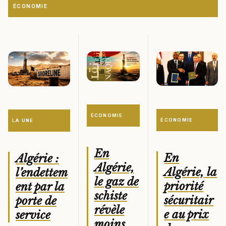
ÉCONOMIE
ÉCONOMIE
ÉCONOMIE
LA UNE
En
En
Algérie :
Algérie,
Algérie, la
l’endettem
le gaz de
priorité
ent par la
schiste
sécuritair
porte de
révèle
e au prix
service
moins