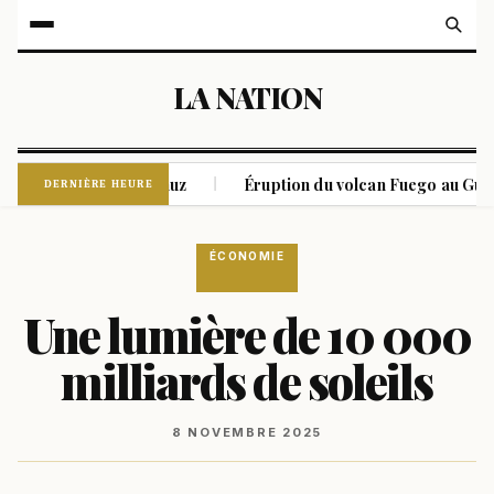
LA NATION
le détroit d'Ormuz
Éruption du volcan Fuego au Guatemala :
|
DERNIÈRE HEURE
ÉCONOMIE
Une lumière de 10 000
milliards de soleils
8 NOVEMBRE 2025