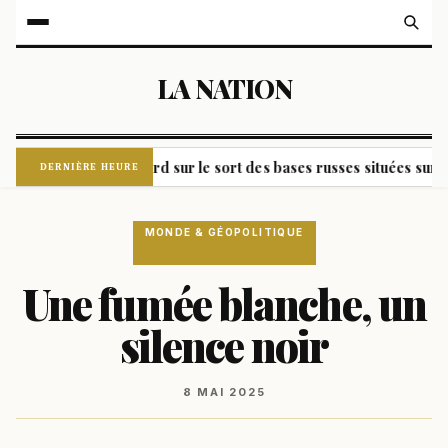
LA NATION
ie annonce un accord sur le sort des bases russes situées sur la 
DERNIÈRE HEURE
MONDE & GÉOPOLITIQUE
Une fumée blanche, un
silence noir
8 MAI 2025