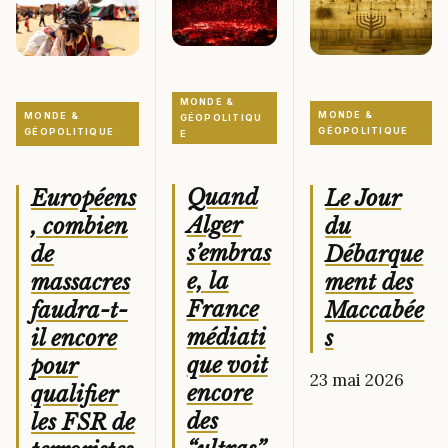
MONDE &
MONDE &
MONDE &
GÉOPOLITIQU
GÉOPOLITIQUE
GÉOPOLITIQUE
E
Quand
Le Jour
Européens
Alger
du
, combien
s’embras
Débarque
de
e, la
ment des
massacres
France
Maccabée
faudra-t-
médiati
s
il encore
que voit
pour
23 mai 2026
encore
qualifier
des
les FSR de