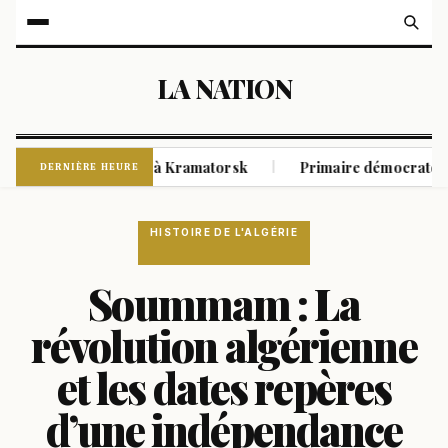
LA NATION
ux attaques russes à Kramatorsk
Primaire démocrate dans le
|
DERNIÈRE HEURE
HISTOIRE DE L'ALGÉRIE
Soummam : La
révolution algérienne
et les dates repères
d’une indépendance