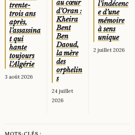
au cœur
l’indécenc
trente-
d’Oran :
e d’une
trois ans
Kheira
mémoire
après,
Bent
à sens
l’assassina
Ben
unique
t qui
Daoud,
hante
2 juillet 2026
la mère
toujours
des
l’Algérie
orphelin
3 août 2026
s
24 juillet
2026
MOTS-CLÉS :