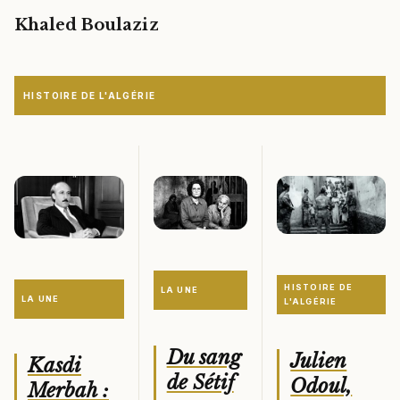
Khaled Boulaziz
HISTOIRE DE L'ALGÉRIE
HISTOIRE DE
LA UNE
LA UNE
L'ALGÉRIE
Du sang
Julien
Kasdi
de Sétif
Odoul,
Merbah :