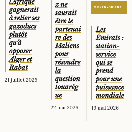
l’Afrique
x ne
MOYEN-ORIENT
gagnerait
saurait
à relier ses
être le
gazoducs
partenai
Les
plutôt
re des
Émirats :
qu’à
Maliens
station-
opposer
pour
service
Alger et
résoudre
qui se
Rabat
la
prend
question
pour une
21 juillet 2026
touarèg
puissance
ue
mondiale
22 mai 2026
19 mai 2026