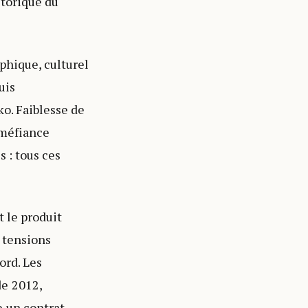
storique du
phique, culturel
uis
o. Faiblesse de
 méfiance
s : tous ces
t le produit
 tensions
ord. Les
de 2012,
e un contrat