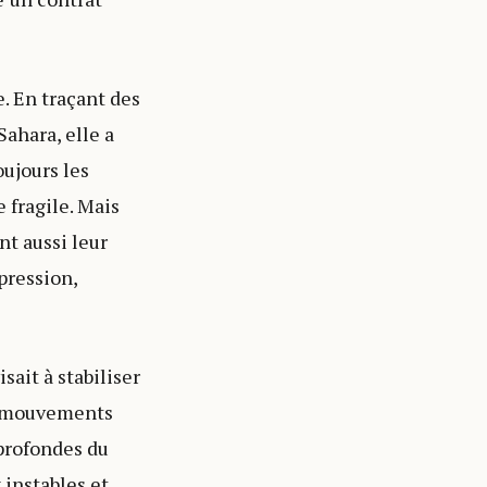
. En traçant des
ahara, elle a
oujours les
 fragile. Mais
nt aussi leur
pression,
sait à stabiliser
es mouvements
 profondes du
 instables et