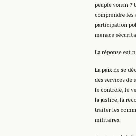
peuple voisin ? U
comprendre les a
participation po
menace sécuritai
La réponse est n
La paix ne se dé
des services de 
le contrôle, le v
la justice, la r
traiter les com
militaires.