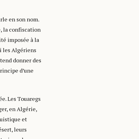
parle en son nom.
, la confiscation
ité imposée à la
i les Algériens
étend donner des
principe d’une
ée. Les Touaregs
er, en Algérie,
uistique et
sert, leurs