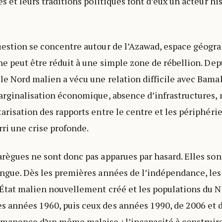
es et leurs traditions politiques font d’eux un acteur hi
.
uestion se concentre autour de l’Azawad, espace géogra
 ne peut être réduit à une simple zone de rébellion. Dep
le Nord malien a vécu une relation difficile avec Bamak
marginalisation économique, absence d’infrastructures,
arisation des rapports entre le centre et les périphérie
rri une crise profonde.
arègues ne sont donc pas apparues par hasard. Elles son
ongue. Dès les premières années de l’indépendance, les
’État malien nouvellement créé et les populations du N
 années 1960, puis ceux des années 1990, de 2006 et 
rmanence d’un même malaise : l’incapacité à construir