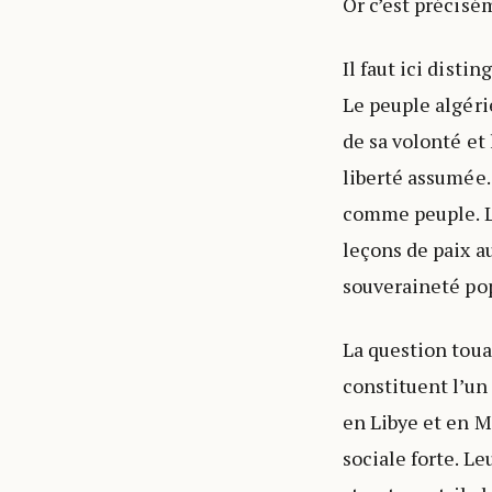
Or c’est précisém
Il faut ici disti
Le peuple algérie
de sa volonté et 
liberté assumée.
comme peuple. Le
leçons de paix au
souveraineté pop
La question toua
constituent l’un
en Libye et en Ma
sociale forte. Le