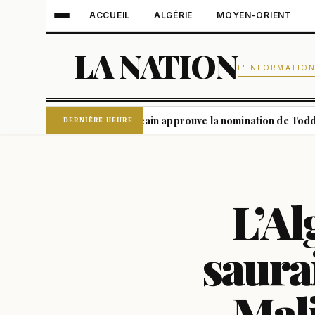
ACCUEIL
ALGÉRIE
MOYEN-ORIENT
LA NATION
L'INFORMATIO
Le Sénat américain approuve la nomination de Todd Blanche, p
DERNIÈRE HEURE
L’Al
saurai
Mali