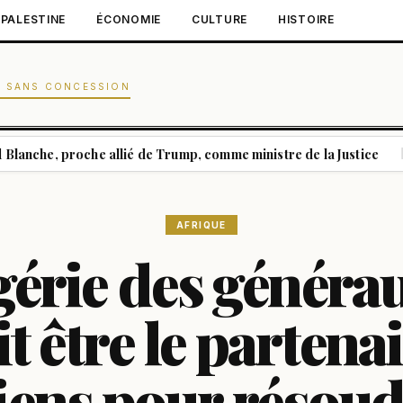
PALESTINE
ÉCONOMIE
CULTURE
HISTOIRE
N SANS CONCESSION
roche allié de Trump, comme ministre de la Justice
Abelard
|
AFRIQUE
gérie des généra
t être le partena
ens pour résoud