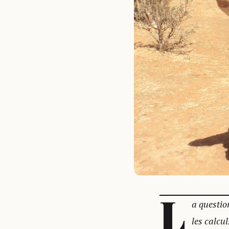
L
a questio
les calcu