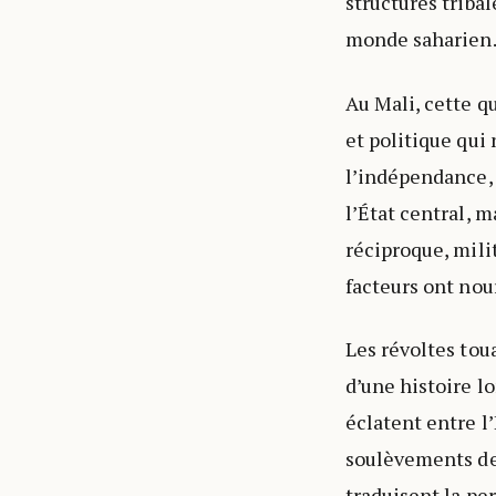
structures tribal
monde saharien
Au Mali, cette q
et politique qui
l’indépendance, 
l’État central, 
réciproque, milit
facteurs ont nou
Les révoltes tou
d’une histoire l
éclatent entre l
soulèvements des
traduisent la pe