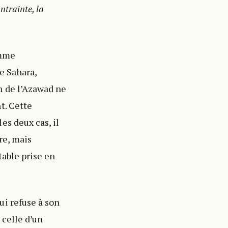
ntrainte, la
omme
e Sahara,
n de l’Azawad ne
t. Cette
es deux cas, il
re, mais
table prise en
ui refuse à son
 celle d’un