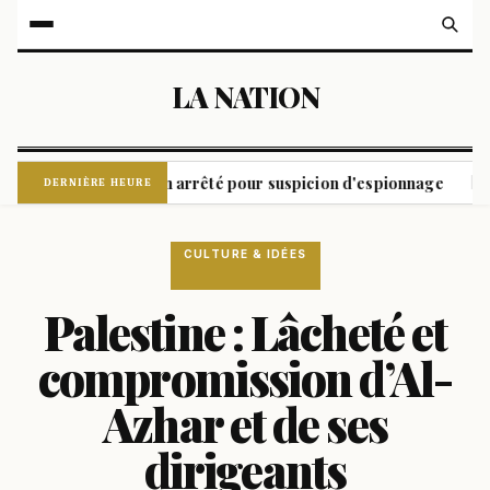
LA NATION
agne, un Ukrainien arrêté pour suspicion d'espionnage
L'Ar
|
DERNIÈRE HEURE
CULTURE & IDÉES
Palestine : Lâcheté et
compromission d’Al-
Azhar et de ses
dirigeants