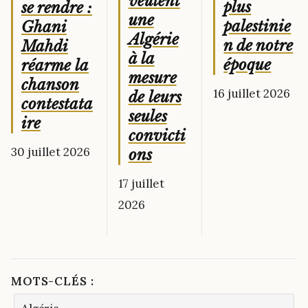
veulent
plus
se rendre :
une
palestinie
Ghani
Algérie
n de notre
Mahdi
à la
époque
réarme la
mesure
chanson
16 juillet 2026
de leurs
contestata
seules
ire
convicti
30 juillet 2026
ons
17 juillet
2026
MOTS-CLÉS :