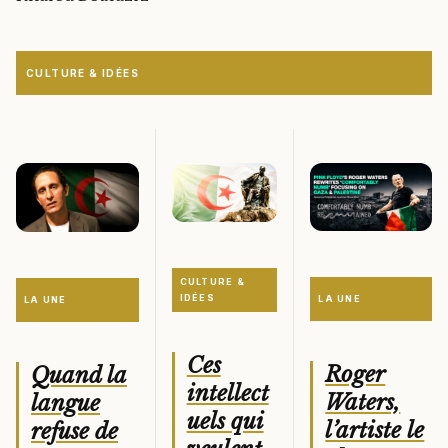
CULTURE & IDÉES
CULTURE &
IDÉES
LA UNE
LA UNE
Ces
Roger
Quand la
intellect
Waters,
langue
uels qui
l’artiste le
refuse de