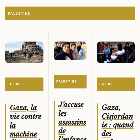
PALESTINE
PALESTINE
LA UNE
LA UNE
J’accuse
Gaza,
Gaza, la
les
Cisjordan
vie contre
assassins
ie : quand
la
de
des
machine
l’enfance