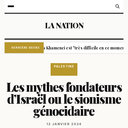
LA NATION
on avec Mojtaba Khamenei est "très difficile en ce moment", décla
DERNIÈRE HEURE
PALESTINE
Les mythes fondateurs
d’Israël ou le sionisme
génocidaire
12 JANVIER 2024