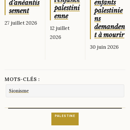
enfants
d’anéantis
palestini
palestinie
sement
enne
ns
27 juillet 2026
demanden
12 juillet
t à mourir
2026
30 juin 2026
MOTS-CLÉS :
Sionisme
PALESTINE