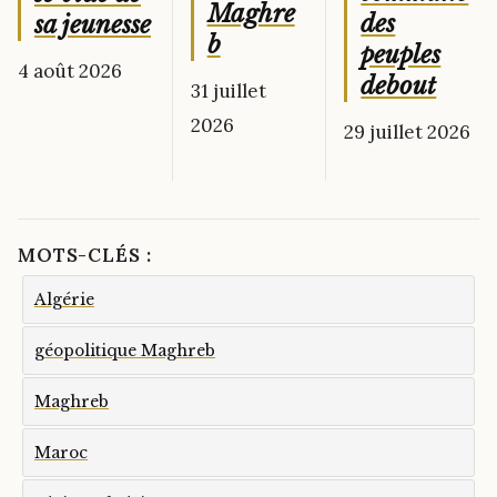
Maghre
des
sa jeunesse
b
peuples
4 août 2026
debout
31 juillet
2026
29 juillet 2026
MOTS-CLÉS :
Algérie
géopolitique Maghreb
Maghreb
Maroc