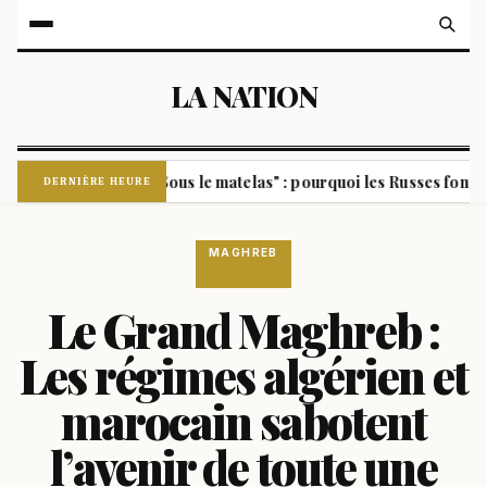
LA NATION
 gauche ?
"Sous le matelas" : pourquoi les Russes font des 
|
DERNIÈRE HEURE
MAGHREB
Le Grand Maghreb :
Les régimes algérien et
marocain sabotent
l’avenir de toute une