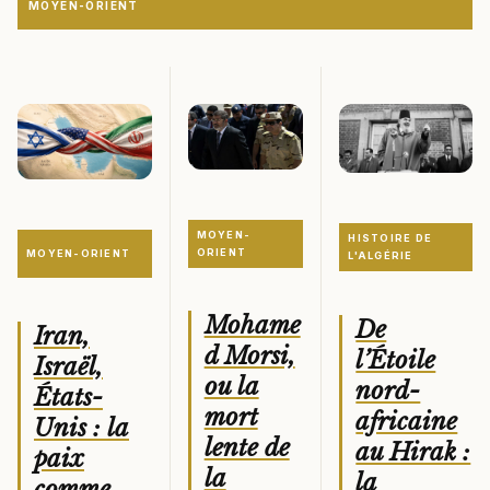
MOYEN-ORIENT
MOYEN-
HISTOIRE DE
ORIENT
MOYEN-ORIENT
L'ALGÉRIE
Mohame
De
Iran,
d Morsi,
l’Étoile
Israël,
ou la
nord-
États-
mort
africaine
Unis : la
lente de
au Hirak :
paix
la
la
comme