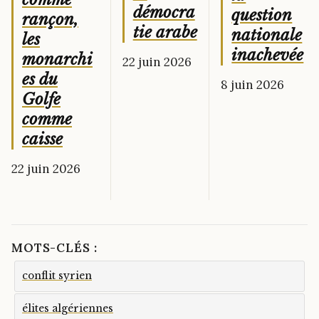
démocra
question
rançon,
tie arabe
nationale
les
inachevée
monarchi
22 juin 2026
es du
8 juin 2026
Golfe
comme
caisse
22 juin 2026
MOTS-CLÉS :
conflit syrien
élites algériennes