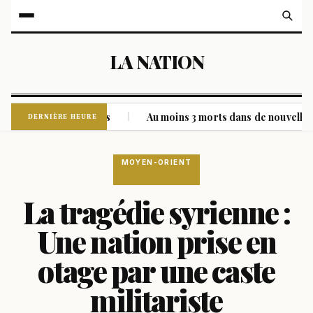
LA NATION
orts et 7 blessés
Au moins 3 morts dans de nouvelles frappe
|
DERNIÈRE HEURE
MOYEN-ORIENT
La tragédie syrienne :
Une nation prise en
otage par une caste
militariste