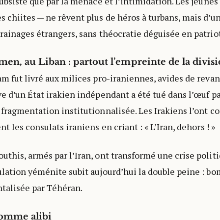
subsiste que par la menace et l’intimidation. Les jeunes
s chiites — ne rêvent plus de héros à turbans, mais d’u
rrainages étrangers, sans théocratie déguisée en patrio
men, au Liban : partout l’empreinte de la divis
am fut livré aux milices pro-iraniennes, avides de reva
ve d’un État irakien indépendant a été tué dans l’œuf p
 fragmentation institutionnalisée. Les Irakiens l’ont co
nt les consulats iraniens en criant : « L’Iran, dehors ! »
uthis, armés par l’Iran, ont transformé une crise politi
ulation yéménite subit aujourd’hui la double peine : b
talisée par Téhéran.
comme alibi