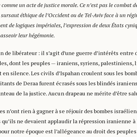
e comme un acte de justice morale. Ce n’est pas le combat 
n sursaut éthique de l’Occident ou de Tel‑Aviv face à un régi
ment de logiques impériales, l’expression de deux États cyn
 asseoir leur hégémonie.
en de libérateur : il s’agit d’une guerre d’intérêts entr
es, dont les peuples — iraniens, syriens, palestiniens, 
t en silence. Les civils d’Ispahan croulent sous les bom
bitants de Deraa furent écrasés sous les blindés iranie
anteau de la justice. Aucun drapeau ne mérite d’être sal
es n’ont rien à gagner à se réjouir des bombes israélie
s qu’ils ne devaient applaudir la répression iranienne à
pour notre époque est l’allégeance au droit des peuple