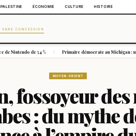
PALESTINE
ÉCONOMIE
CULTURE
HISTOIRE
N SANS CONCESSION
endo de 54 %
Primaire démocrate au Michigan : un coude à c
|
MOYEN-ORIENT
, fossoyeur des 
bes : du mythe d
ance à l’empire d