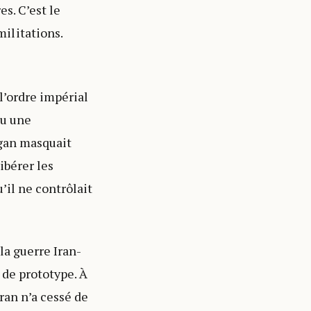
es. C’est le
ilitations.
l’ordre impérial
nu une
ogan masquait
ibérer les
u’il ne contrôlait
 la guerre Iran-
 de prototype. À
ran n’a cessé de