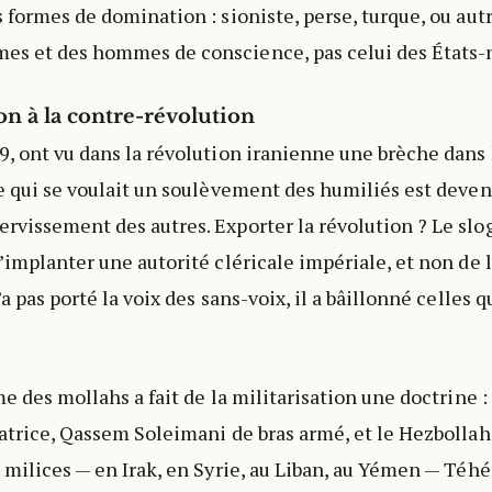
 formes de domination : sioniste, perse, turque, ou autr
es et des hommes de conscience, pas celui des États-m
on à la contre-révolution
9, ont vu dans la révolution iranienne une brèche dans 
Ce qui se voulait un soulèvement des humiliés est deve
rvissement des autres. Exporter la révolution ? Le sl
’implanter une autorité cléricale impériale, et non de l
’a pas porté la voix des sans-voix, il a bâillonné celles q
me des mollahs a fait de la militarisation une doctrine :
matrice, Qassem Soleimani de bras armé, et le Hezbollah
e milices — en Irak, en Syrie, au Liban, au Yémen — Téhé