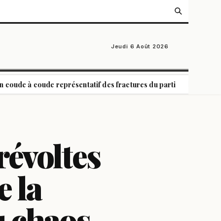
Jeudi 6 Août 2026
oude représentatif des fractures du parti
Etats-Unis : qui 
|
révoltes
e la
u chaos