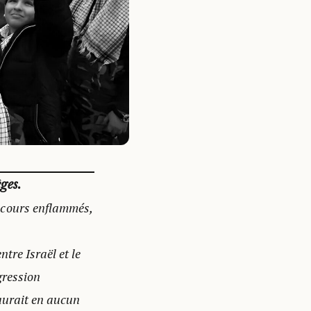
ges.
iscours enflammés,
tre Israël et le
agression
saurait en aucun