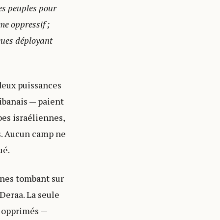
des peuples pour
me oppressif ;
iques déployant
e deux puissances
libanais — paient
bes israéliennes,
ns. Aucun camp ne
ué.
nnes tombant sur
 Deraa. La seule
s opprimés —