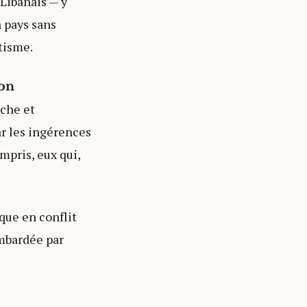
 Libanais — y
n pays sans
tisme.
ion
nche et
ar les ingérences
mpris, eux qui,
que en conflit
ombardée par