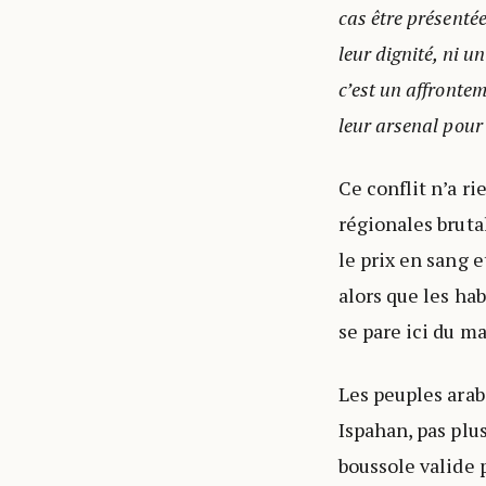
cas être présenté
leur dignité, ni u
c’est un affronte
leur arsenal pour
Ce conflit n’a ri
régionales brutal
le prix en sang e
alors que les ha
se pare ici du m
Les peuples arab
Ispahan, pas plu
boussole valide 