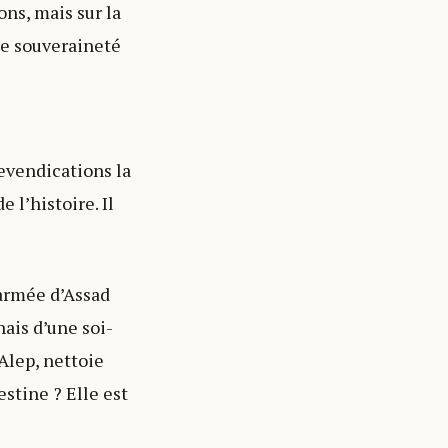
ns, mais sur la
ute souveraineté
revendications la
e l’histoire. Il
’armée d’Assad
nais d’une soi-
 Alep, nettoie
estine ? Elle est