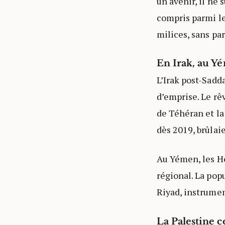
un avenir, il ne 
compris parmi le
milices, sans pa
En Irak, au Yé
L’Irak post-Sadd
d’emprise. Le rê
de Téhéran et la
dès 2019, brûlaie
Au Yémen, les Ho
régional. La pop
Riyad, instrumen
La Palestine 