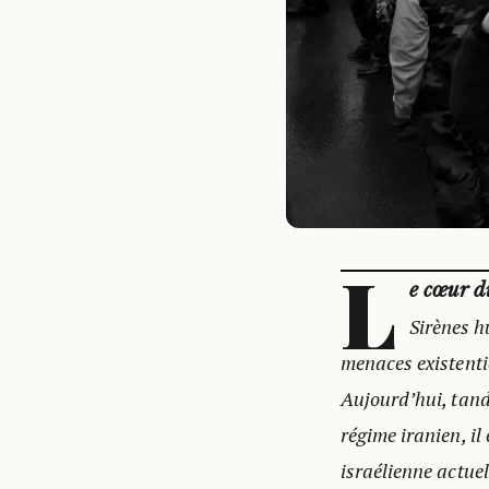
L
e cœur du
Sirènes h
menaces existentie
Aujourd’hui, tand
régime iranien, il 
israélienne actuel