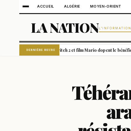
ACCUEIL
ALGÉRIE
MOYEN-ORIENT
LA NATION
L'INFORMATIO
s blessés
Switch 2 et film Mario dopent le bénéfice de Nint
|
DERNIÈRE HEURE
Téhéran
ara
résist