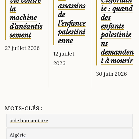
Cisjordan
vie contre
assassins
ie : quand
la
de
des
machine
l’enfance
enfants
d’anéantis
palestini
palestinie
sement
enne
ns
27 juillet 2026
demanden
12 juillet
t à mourir
2026
30 juin 2026
MOTS-CLÉS :
aide humanitaire
Algérie