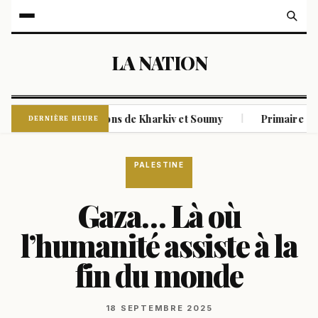
LA NATION
usses sur les régions de Kharkiv et Soumy
Primaire démocrat
|
DERNIÈRE HEURE
PALESTINE
Gaza… Là où
l’humanité assiste à la
fin du monde
18 SEPTEMBRE 2025