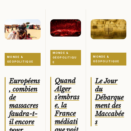
MONDE &
MONDE &
MONDE &
GÉOPOLITIQU
GÉOPOLITIQUE
GÉOPOLITIQUE
E
Quand
Le Jour
Européens
Alger
du
, combien
s’embras
Débarque
de
e, la
ment des
massacres
France
Maccabée
faudra-t-
médiati
s
il encore
que voit
pour