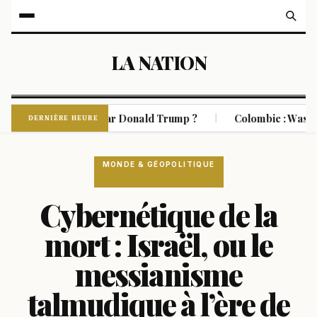
LA NATION
 Cuba orchestré par Donald Trump ?
Colombie : Washington 
|
DERNIÈRE HEURE
MONDE & GÉOPOLITIQUE
Cybernétique de la
mort : Israël, ou le
messianisme
talmudique à l’ère de