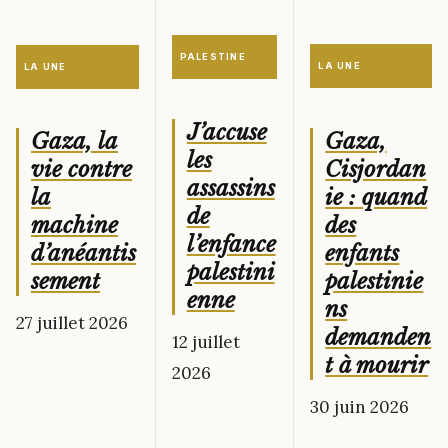
PALESTINE
LA UNE
LA UNE
J’accuse
Gaza,
Gaza, la
les
Cisjordan
vie contre
assassins
ie : quand
la
de
des
machine
l’enfance
enfants
d’anéantis
palestini
palestinie
sement
enne
ns
27 juillet 2026
demanden
12 juillet
t à mourir
2026
30 juin 2026