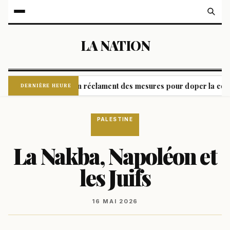
LA NATION
res de Volkswagen réclament des mesures pour doper la compétiti
DERNIÈRE HEURE
PALESTINE
La Nakba, Napoléon et
les Juifs
16 MAI 2026