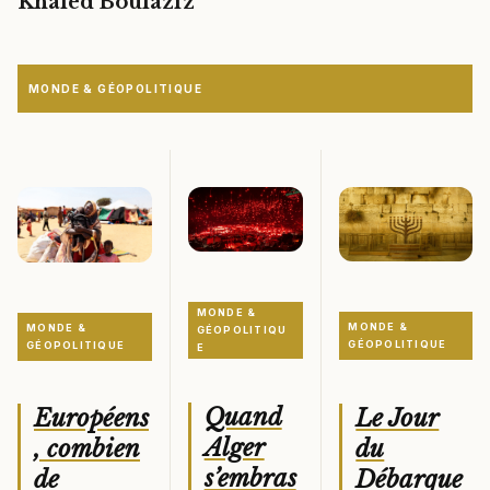
Khaled Boulaziz
MONDE & GÉOPOLITIQUE
MONDE &
MONDE &
MONDE &
GÉOPOLITIQU
GÉOPOLITIQUE
GÉOPOLITIQUE
E
Quand
Le Jour
Européens
Alger
du
, combien
s’embras
Débarque
de