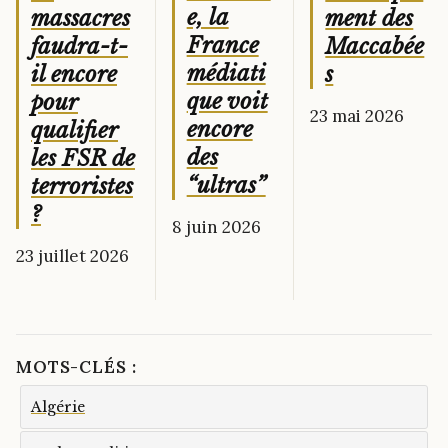
e, la
ment des
massacres
France
Maccabée
faudra-t-
médiati
s
il encore
que voit
pour
23 mai 2026
encore
qualifier
des
les FSR de
“ultras”
terroristes
?
8 juin 2026
23 juillet 2026
MOTS-CLÉS :
Algérie