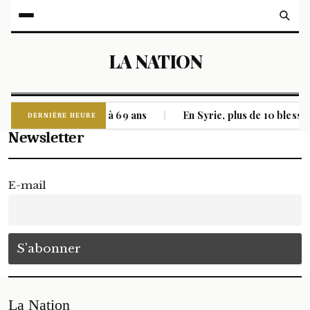
LA NATION
donna et Blur, meurt à 69 ans
En Syrie, plus de 10 bless
|
DERNIÈRE HEURE
Newsletter
E-mail
La Nation