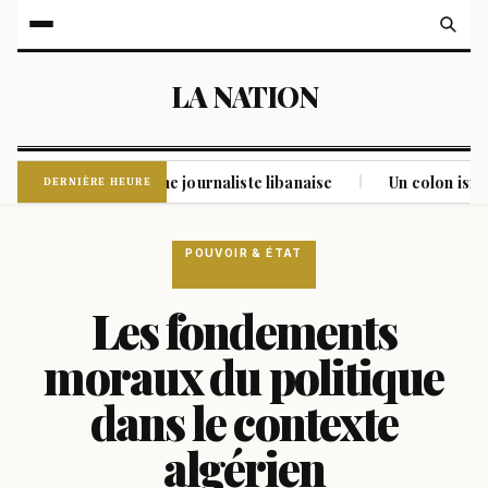
LA NATION
la mort d'une journaliste libanaise
Un colon israélien incul
|
DERNIÈRE HEURE
POUVOIR & ÉTAT
Les fondements
moraux du politique
dans le contexte
algérien