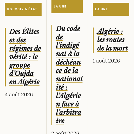
LA UNE
LA UNE
POUVOIR & ÉTAT
Du code
Algérie :
Des Élites
de
les routes
et des
l’indigé
de la mort
régimes de
nat à la
vérité : le
1 août 2026
déchéan
groupe
ce de la
d’Oujda
national
en Algérie
ité :
4 août 2026
l’Algérie
n face à
l’arbitra
ire
2 août 2026