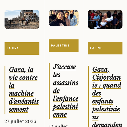
PALESTINE
LA UNE
LA UNE
J’accuse
Gaza,
Gaza, la
les
Cisjordan
vie contre
assassins
ie : quand
la
de
des
machine
l’enfance
enfants
d’anéantis
palestini
palestinie
sement
enne
ns
27 juillet 2026
demanden
12 juillet