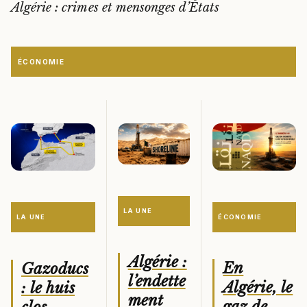
Algérie : crimes et mensonges d’États
ÉCONOMIE
LA UNE
ÉCONOMIE
LA UNE
Algérie :
En
Gazoducs
l’endette
Algérie, le
: le huis
ment
gaz de