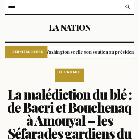
LA NATION
sident
Washington scelle son soutien au président colombi
|
DERNIÈRE HEURE
ÉCONOMIE
La malédiction du blé :
de Bacri et Bouchenaq
à Amouyal – les
Séfarades gardiens du