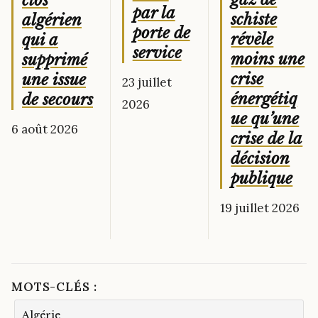
clos
par la
schiste
algérien
porte de
révèle
qui a
service
moins une
supprimé
crise
une issue
23 juillet
énergétiq
de secours
2026
ue qu’une
6 août 2026
crise de la
décision
publique
19 juillet 2026
MOTS-CLÉS :
Algérie